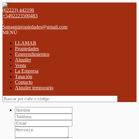
(02223) 442196
+5492223500483
|
Satragnipropiedades@gmail.com
MENÚ
LLAMAR
Propiedades
Emprendimientos
Alquiler
Venta
La Empresa
Tasación
Contacto
Alquiler temporario