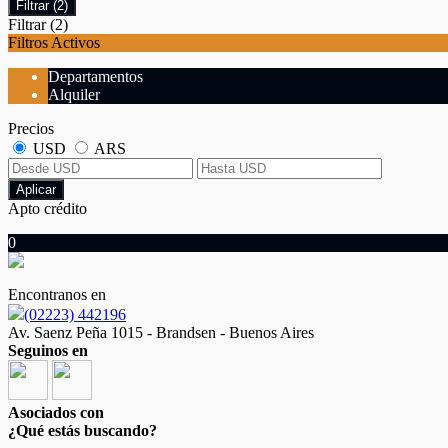
Filtrar
(2)
Filtrar
(2)
Filtros Activos
Departamentos
Alquiler
Precios
USD
ARS
Aplicar
Apto crédito
0
Encontranos en
(02223) 442196
Av. Saenz Peña 1015 - Brandsen - Buenos Aires
Seguinos en
Asociados con
¿Qué estás buscando?