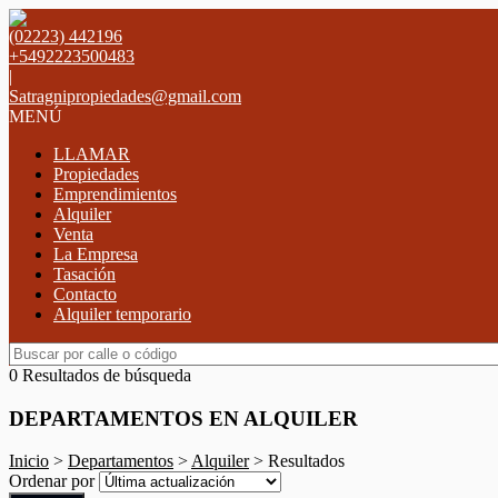
(02223) 442196
+5492223500483
|
Satragnipropiedades@gmail.com
MENÚ
LLAMAR
Propiedades
Emprendimientos
Alquiler
Venta
La Empresa
Tasación
Contacto
Alquiler temporario
0 Resultados de búsqueda
DEPARTAMENTOS EN ALQUILER
Inicio
>
Departamentos
>
Alquiler
> Resultados
Ordenar por